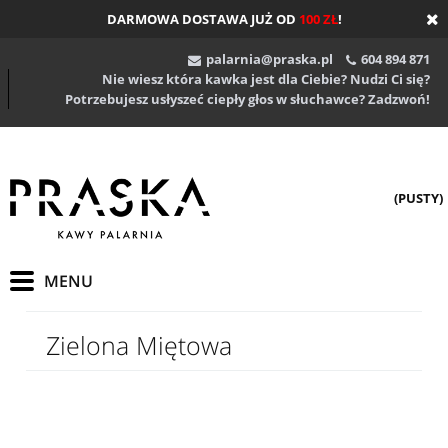
DARMOWA DOSTAWA JUŻ OD
100 ZŁ
!
palarnia@praska.pl
604 894 871
Nie wiesz która kawka jest dla Ciebie? Nudzi Ci się?
Potrzebujesz usłyszeć ciepły głos w słuchawce? Zadzwoń!
(PUSTY)
Zielona Miętowa