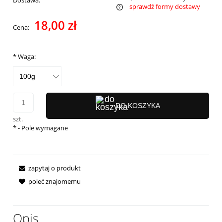
sprawdź formy dostawy
Cena nie zawiera ewentualnych kosztów płatności
18,00 zł
Cena:
*
Waga:
DO KOSZYKA
szt.
*
- Pole wymagane
zapytaj o produkt
poleć znajomemu
Opis