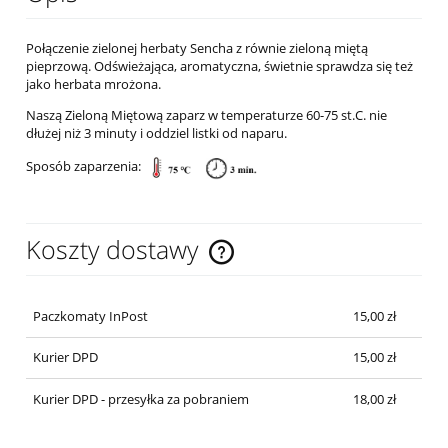
Połączenie zielonej herbaty Sencha z równie zieloną miętą
pieprzową. Odświeżająca, aromatyczna, świetnie sprawdza się też
jako herbata mrożona.
Naszą Zieloną Miętową zaparz w temperaturze 60-75 st.C. nie
dłużej niż 3 minuty i oddziel listki od naparu.
Sposób zaparzenia:
Koszty dostawy
Cena nie zawiera ewentualnych kosztów płatności
Paczkomaty InPost
15,00 zł
Kurier DPD
15,00 zł
Kurier DPD - przesyłka za pobraniem
18,00 zł