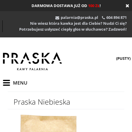
DARMOWA DOSTAWA JUŻ OD
100 ZŁ
!
palarnia@praska.pl
604 894 871
Nie wiesz która kawka jest dla Ciebie? Nudzi Ci się?
Potrzebujesz usłyszeć ciepły głos w słuchawce? Zadzwoń!
(PUSTY)
Praska Niebieska