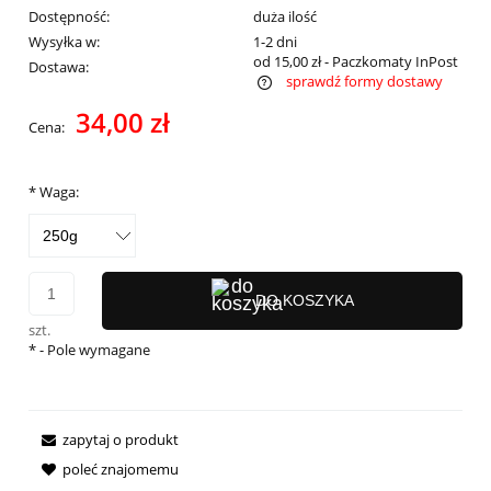
Dostępność:
duża ilość
Wysyłka w:
1-2 dni
od 15,00 zł
- Paczkomaty InPost
Dostawa:
sprawdź formy dostawy
Cena nie zawiera ewentualnych kosztów płatności
34,00 zł
Cena:
*
Waga:
DO KOSZYKA
szt.
*
- Pole wymagane
zapytaj o produkt
poleć znajomemu