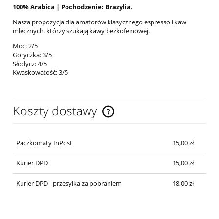
100% Arabica | Pochodzenie: Brazylia,
Nasza propozycja dla amatorów klasycznego espresso i kaw
mlecznych, którzy szukają kawy bezkofeinowej.
Moc: 2/5
Goryczka: 3/5
Słodycz: 4/5
Kwaskowatość: 3/5
Koszty dostawy
Cena nie zawiera ewentualnych kosztów płatności
Paczkomaty InPost
15,00 zł
Kurier DPD
15,00 zł
Kurier DPD - przesyłka za pobraniem
18,00 zł