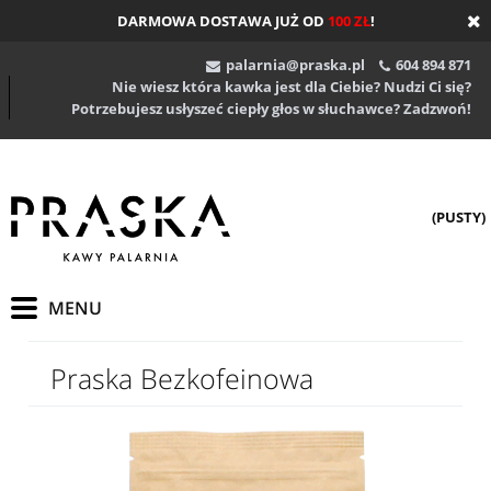
DARMOWA DOSTAWA JUŻ OD
100 ZŁ
!
palarnia@praska.pl
604 894 871
Nie wiesz która kawka jest dla Ciebie? Nudzi Ci się?
Potrzebujesz usłyszeć ciepły głos w słuchawce? Zadzwoń!
(PUSTY)
Praska Bezkofeinowa