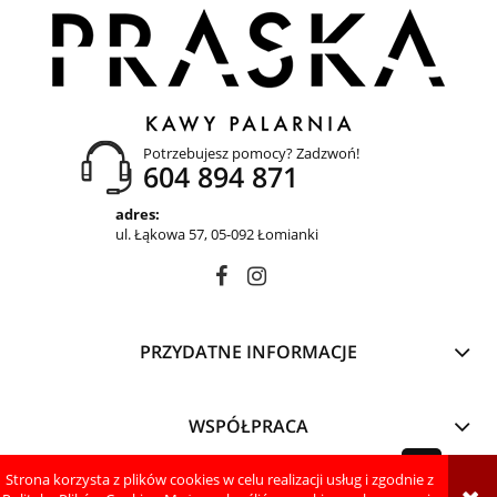
Potrzebujesz pomocy? Zadzwoń!
604 894 871
adres:
ul. Łąkowa 57, 05-092 Łomianki
PRZYDATNE INFORMACJE
WSPÓŁPRACA
Strona korzysta z plików cookies w celu realizacji usług i zgodnie z
pokaż pełną wersję strony