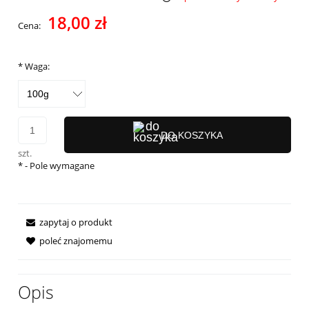
Cena nie zawiera ewentualnych kosztów płatności
18,00 zł
Cena:
*
Waga:
DO KOSZYKA
szt.
*
- Pole wymagane
zapytaj o produkt
poleć znajomemu
Opis