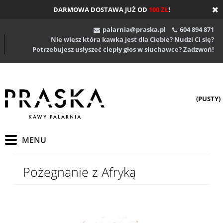
DARMOWA DOSTAWA JUŻ OD
100 ZŁ
!
palarnia@praska.pl
604 894 871
Nie wiesz która kawka jest dla Ciebie? Nudzi Ci się?
Potrzebujesz usłyszeć ciepły głos w słuchawce? Zadzwoń!
(PUSTY)
Pożegnanie z Afryką