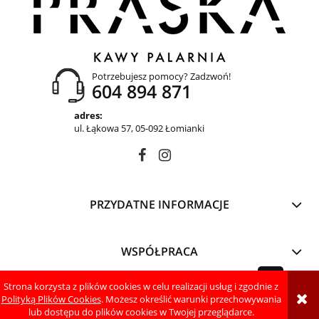
Potrzebujesz pomocy? Zadzwoń!
604 894 871
adres:
ul. Łąkowa 57, 05-092 Łomianki
PRZYDATNE INFORMACJE
WSPÓŁPRACA
Strona korzysta z plików cookies w celu realizacji usług i zgodnie z
pokaż pełną wersję strony
Polityką Plików Cookies
. Możesz określić warunki przechowywania
lub dostępu do plików cookies w Twojej przeglądarce.
Sklep internetowy Shoper.pl