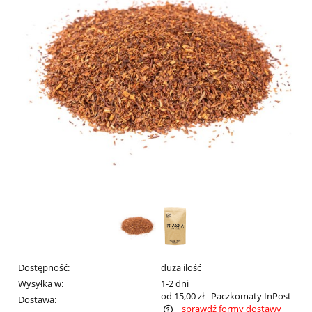
Dostępność:
duża ilość
Wysyłka w:
1-2 dni
od 15,00 zł
- Paczkomaty InPost
Dostawa:
sprawdź formy dostawy